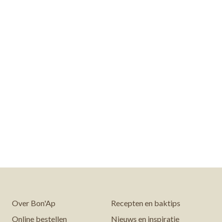
Over Bon'Ap
Recepten en baktips
Online bestellen
Nieuws en inspiratie