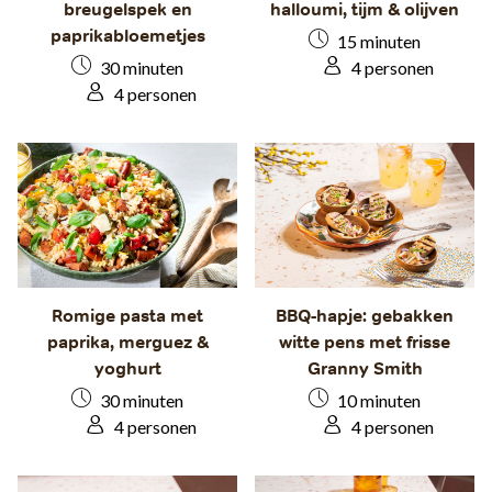
breugelspek en
halloumi, tijm & olijven
paprikabloemetjes
15 minuten
30 minuten
4 personen
4 personen
Romige pasta met
BBQ-hapje: gebakken
paprika, merguez &
witte pens met frisse
yoghurt
Granny Smith
30 minuten
10 minuten
4 personen
4 personen