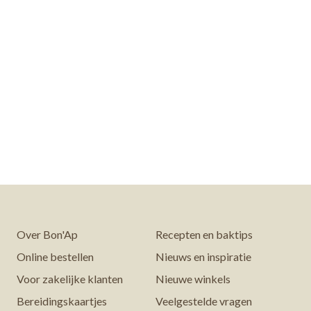
Over Bon'Ap
Recepten en baktips
Online bestellen
Nieuws en inspiratie
Voor zakelijke klanten
Nieuwe winkels
Bereidingskaartjes
Veelgestelde vragen