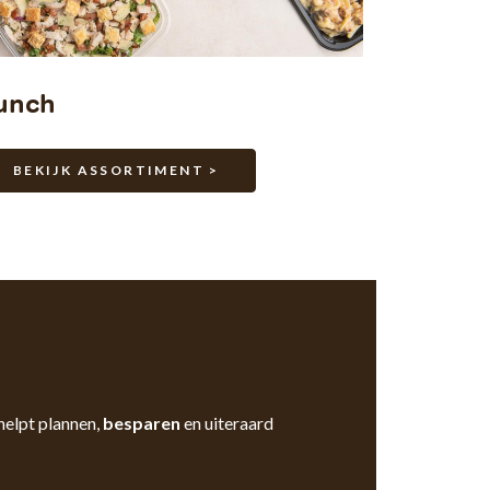
unch
BEKIJK ASSORTIMENT >
helpt plannen,
besparen
en uiteraard