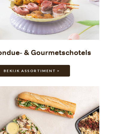
ondue- & Gourmetschotels
BEKIJK ASSORTIMENT >