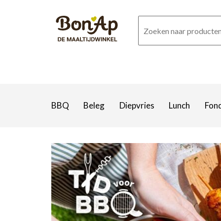
Overslaan
en
naar
de
inhoud
gaan
BBQ
Beleg
Diepvries
Lunch
Fon
HOME