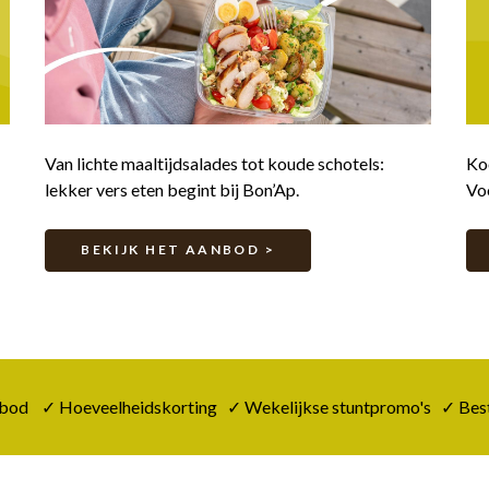
Van lichte maaltijdsalades tot koude schotels:
Koo
lekker vers eten begint bij Bon’Ap.
Voo
BEKIJK HET AANBOD >
bod ✓ Hoeveelheidskorting ✓ Wekelijkse stuntpromo's ✓ Bestel 