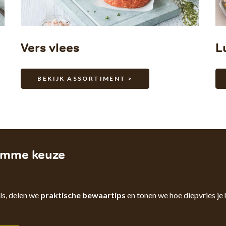
Vers vlees
L
BEKIJK ASSORTIMENT >
limme keuze
ls, delen we
praktische bewaartips
en tonen we hoe diepvries je 