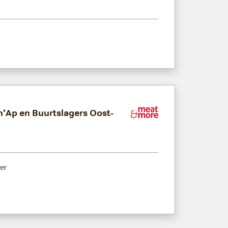
n'Ap en Buurtslagers Oost-
Meat&More
er