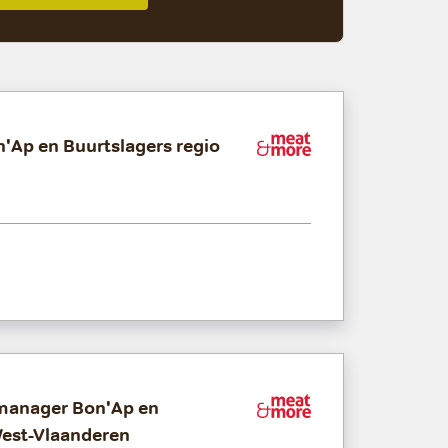
n'Ap en Buurtslagers regio
Meat&More
t manager Bon'Ap en
Meat&More
West-Vlaanderen