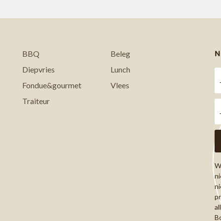
N
BBQ
Beleg
Diepvries
Lunch
Fondue&gourmet
Vlees
Traiteur
Wi
ni
ni
pr
al
Bo