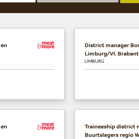
 en
Meat&More
District manager Bo
Limburg/Vl. Brabant
LIMBURG
 en
Meat&More
Traineeship distric
Buurtslagers regio 