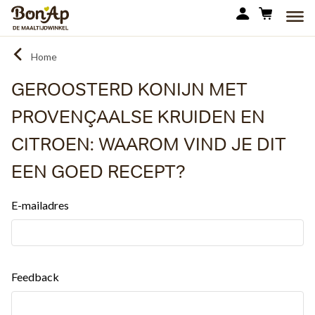
Overslaan
MEN
en
naar
Home
de
inhoud
GEROOSTERD KONIJN MET
gaan
PROVENÇAALSE KRUIDEN EN
CITROEN: WAAROM VIND JE DIT
EEN GOED RECEPT?
E-mailadres
Feedback