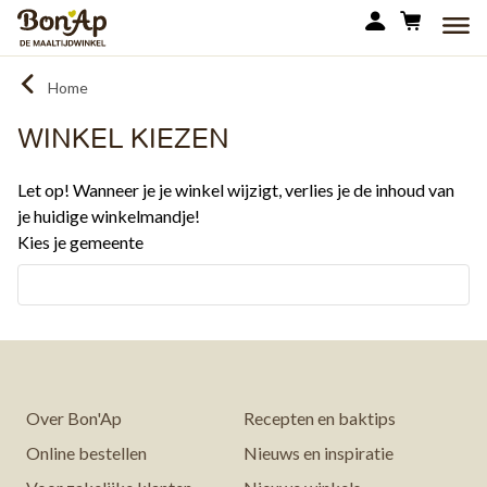
Overslaan
MEN
en
naar
Home
de
inhoud
WINKEL KIEZEN
gaan
Let op! Wanneer je je winkel wijzigt, verlies je de inhoud van
je huidige winkelmandje!
Kies je gemeente
Over Bon'Ap
Recepten en baktips
Online bestellen
Nieuws en inspiratie