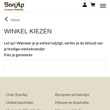
Overslaan
MEN
en
naar
Home
de
inhoud
WINKEL KIEZEN
gaan
Let op! Wanneer je je winkel wijzigt, verlies je de inhoud van
je huidige winkelmandje!
Kies je gemeente
Over Bon'Ap
Recepten en baktips
Online bestellen
Nieuws en inspiratie