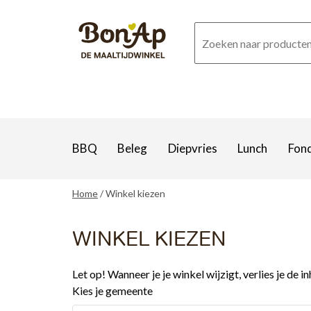
Overslaan
en
naar
de
inhoud
gaan
BBQ
Beleg
Diepvries
Lunch
Fon
Home
Winkel kiezen
WINKEL KIEZEN
Let op! Wanneer je je winkel wijzigt, verlies je de 
Kies je gemeente