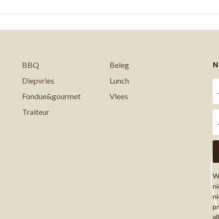
N
BBQ
Beleg
Diepvries
Lunch
Fondue&gourmet
Vlees
Traiteur
Wi
ni
ni
pr
al