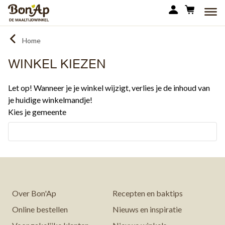
Overslaan
MEN
en
naar
Home
de
inhoud
WINKEL KIEZEN
gaan
Let op! Wanneer je je winkel wijzigt, verlies je de inhoud van
je huidige winkelmandje!
Kies je gemeente
Over Bon'Ap
Recepten en baktips
Online bestellen
Nieuws en inspiratie