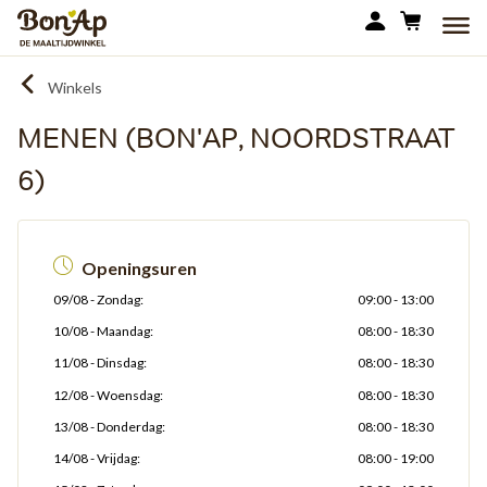
Overslaan
MEN
en
naar
Winkels
de
inhoud
MENEN (BON'AP, NOORDSTRAAT
gaan
6)
Openingsuren
09/08
Zondag:
09:00 - 13:00
10/08
Maandag:
08:00 - 18:30
11/08
Dinsdag:
08:00 - 18:30
12/08
Woensdag:
08:00 - 18:30
13/08
Donderdag:
08:00 - 18:30
14/08
Vrijdag:
08:00 - 19:00