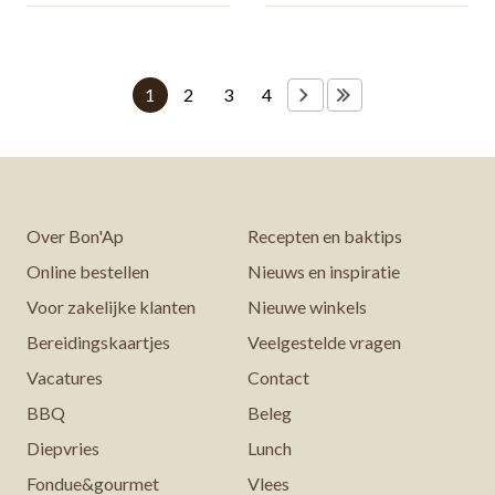
VOLGENDE
LAATSTE
VOLGENDE PAGINA
LAATSTE PAGINA
Huidige
1
Pagina
2
Pagina
3
Pagina
4
pagina
Over Bon'Ap
Recepten en baktips
Online bestellen
Nieuws en inspiratie
Voor zakelijke klanten
Nieuwe winkels
Bereidingskaartjes
Veelgestelde vragen
Vacatures
Contact
BBQ
Beleg
Diepvries
Lunch
Fondue&gourmet
Vlees