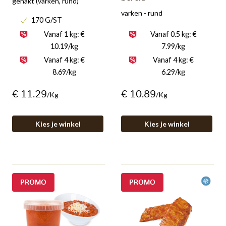
gehakt (varken, rund)
varken - rund
170 G/ST
Vanaf 1 kg: €
Vanaf 0.5 kg: €
10.19/kg
7.99/kg
Vanaf 4 kg: €
Vanaf 4 kg: €
8.69/kg
6.29/kg
€ 11.29
€ 10.89
/kg
/kg
Kies je winkel
Kies je winkel
PROMO
PROMO