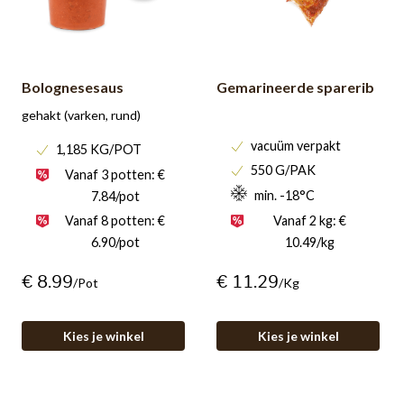
Bolognesesaus
Gemarineerde sparerib
gehakt (varken, rund)
vacuüm verpakt
1,185 KG/POT
550 G/PAK
Vanaf 3 potten: €
min. -18°C
7.84/pot
Vanaf 8 potten: €
Vanaf 2 kg: €
6.90/pot
10.49/kg
€ 8.99
€ 11.29
/pot
/kg
Kies je winkel
Kies je winkel