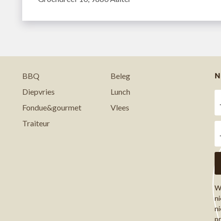
N
BBQ
Beleg
Diepvries
Lunch
Fondue&gourmet
Vlees
Traiteur
Wi
ni
ni
pr