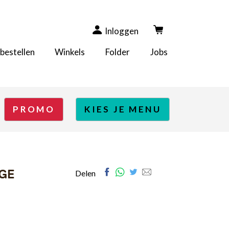
Inloggen
 bestellen
Winkels
Folder
Jobs
PROMO
KIES JE MENU
GE
Facebook
Whatsapp
Twitter
E-
Delen
mail