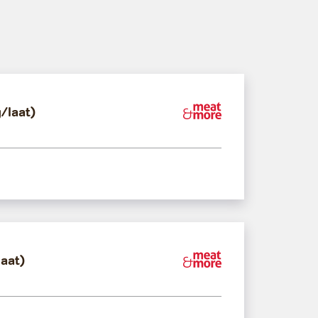
/laat)
Meat&More
laat)
Meat&More