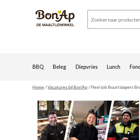
Overslaan
en
naar
de
inhoud
gaan
BBQ
Beleg
Diepvries
Lunch
Fon
Home
Vacatures bij Bon'Ap
Flexi-job Buurtslagers B