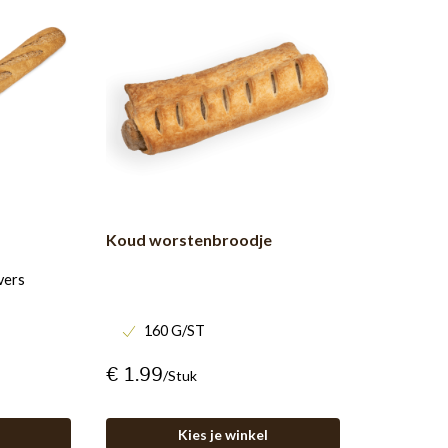
Koud worstenbroodje
vers
160 G/ST
€ 1.99
/stuk
Kies je winkel