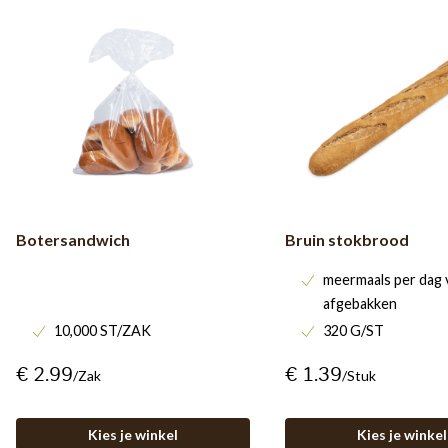
Botersandwich
Bruin stokbrood
meermaals per dag 
afgebakken
10,000 ST/ZAK
320 G/ST
€ 2.99
€ 1.39
/zak
/stuk
Kies je winkel
Kies je winkel