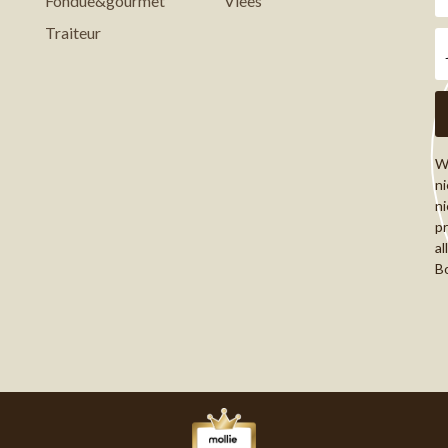
Fondue&gourmet
Vlees
Traiteur
Wi
ni
ni
pr
al
Bo