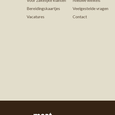
Voor zakelijke klanten
Nieuwe winkels
Bereidingskaartjes
Veelgestelde vragen
Vacatures
Contact
Meat&More