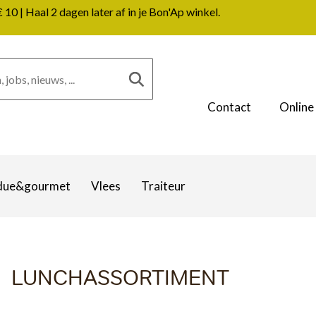
0 | Haal 2 dagen later af in je Bon'Ap winkel.
Contact
Online
due&gourmet
Vlees
Traiteur
LUNCHASSORTIMENT