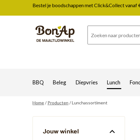
Overslaan
Bestel je boodschappen met Click&Collect vanaf € 1
en
naar
de
inhoud
gaan
BBQ
Beleg
Diepvries
Lunch
Fon
Home
Producten
Lunchassortiment
Jouw winkel