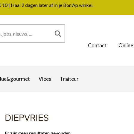
0 | Haal 2 dagen later af in je Bon'Ap winkel.
Contact
Online
due&gourmet
Vlees
Traiteur
DIEPVRIES
Er zijn geen resultaten gevonden