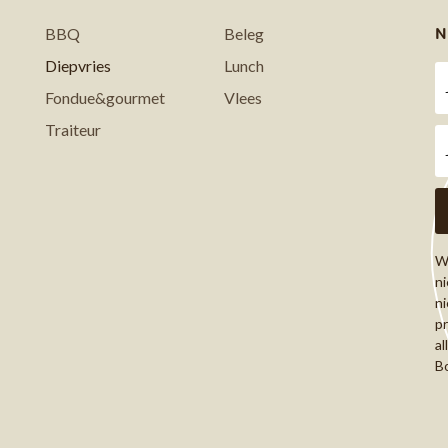
N
BBQ
Beleg
Diepvries
Lunch
Fondue&gourmet
Vlees
Traiteur
Wi
ni
ni
pr
al
Bo