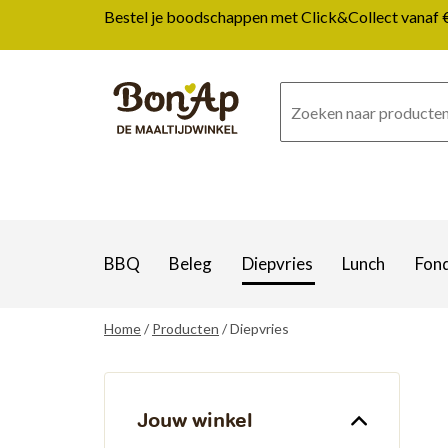
Overslaan
Bestel je boodschappen met Click&Collect vanaf € 1
en
naar
de
inhoud
gaan
BBQ
Beleg
Diepvries
Lunch
Fon
Home
Producten
Diepvries
Jouw winkel