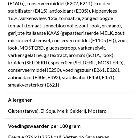
(E160a), conserveermiddel (E202, E211), kruiden,
stabilisator (E415), antioxidant (E385)), kippenvlees
16%, varkensvlees 13%, tomaat, ui, zongedroogde
tomaat (tomaat, zonnebloemolie, zout, look, oregano),
gerijpte Italiaanse KAAS (gepasteuriseerde MELK, zout,
microbieel stremsel, conserveermiddel (E1105 (EI)), zout,
look, MOSTERD, glucosestroop, varkenseiwit,
varkensgelatine, gistextract, aroma's (SOJA, rook),
kruiden (SELDERIJ), specerijen (SELDERIJ, MOSTERD),
conserveermiddel (E250), voedingszuur (E261, E326),
antioxidant (E306, E392), stabilisator (E450, E451),
smaakversterker (E621)
Allergenen
Gluten (tarwe), Ei, Soja, Melk, Selderij, Mosterd
Voedingswaarden per 100 gram
Energie 976 kJ (235 kcal); Vetten 16.5g waarvan