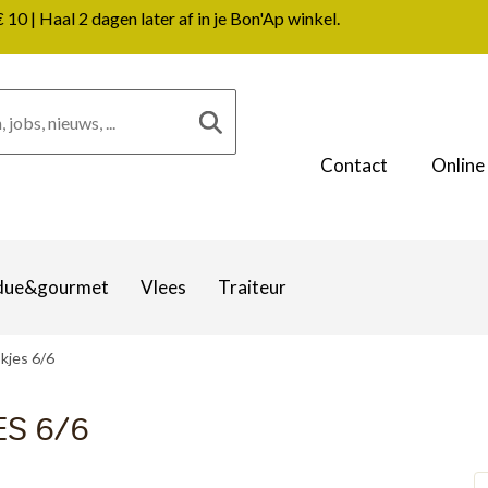
0 | Haal 2 dagen later af in je Bon'Ap winkel.
Contact
Online
due&gourmet
Vlees
Traiteur
kjes 6/6
S 6/6