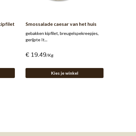
pfilet
Smossalade caesar van het huis
gebakken kipfilet, breugelspekreepjes,
gerijpte It...
€ 19.49
/kg
Kies je winkel