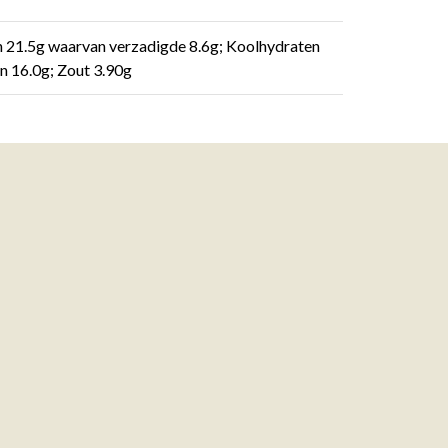
en 21.5g waarvan verzadigde 8.6g; Koolhydraten
en 16.0g; Zout 3.90g