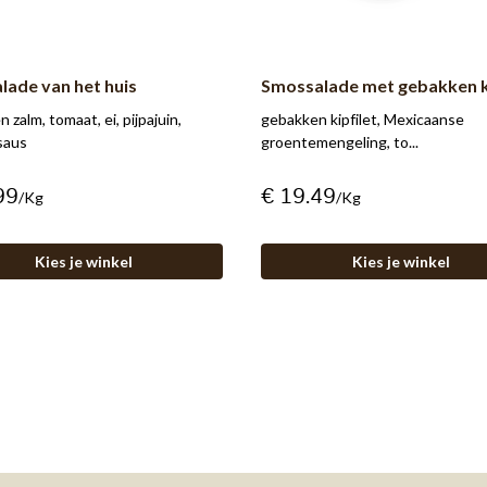
lade van het huis
Smossalade met gebakken ki
 zalm, tomaat, ei, pijpajuin,
gebakken kipfilet, Mexicaanse
saus
groentemengeling, to...
99
€ 19.49
/kg
/kg
Kies je winkel
Kies je winkel