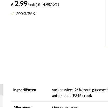
2.99
€
/pak
( € 14.95/KG )
200 G/PAK
Ingrediënten
varkensvlees 96%, zout, glucoses
antioxidant (E316), rook
Allergenen
Geen allergenen