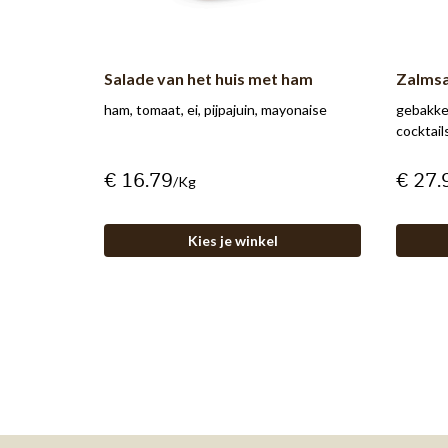
Salade van het huis met ham
Zalmsa
ham, tomaat, ei, pijpajuin, mayonaise
gebakken
cocktail
€ 16.79
€ 27.
/kg
Kies je winkel