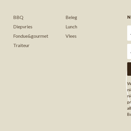
N
BBQ
Beleg
Diepvries
Lunch
Fondue&gourmet
Vlees
Traiteur
Wi
ni
ni
pr
al
Bo