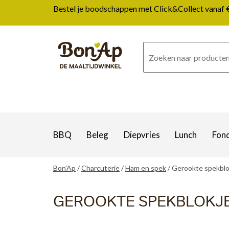
Overslaan
Bestel je boodschappen met Click&Collect vanaf € 1
en
naar
de
inhoud
gaan
BBQ
Beleg
Diepvries
Lunch
Fon
Bon'Ap
Charcuterie
Ham en spek
Gerookte spekblo
GEROOKTE SPEKBLOKJE