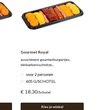
Gourmet Royal
assortiment gourmetburgertjes,
minivarkensschnitze...
voor 2 personen
605 G/SCHOTEL
€ 18.30
/schotel
Kies je winkel