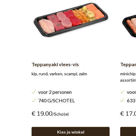
Teppanyaki vlees-vis
Teppan
kip, rund, varken, scampi, zalm
minichip
assortim
voor 2 personen
voor
740 G/SCHOTEL
633
€ 19.00
€ 17.
/schotel
Kies je winkel