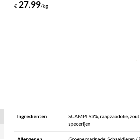
27.99
€
/kg
Ingrediënten
SCAMPI 93%, raapzaadolie, zout, 
specerijen
Allergenen
Groene marinade: Schaaldieren / R