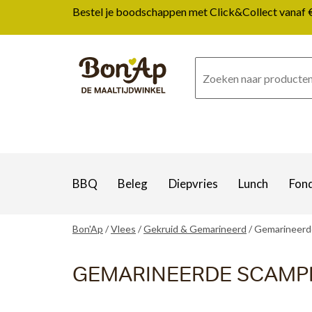
Overslaan
Bestel je boodschappen met Click&Collect vanaf € 1
en
naar
de
inhoud
gaan
BBQ
Beleg
Diepvries
Lunch
Fon
Bon'Ap
Vlees
Gekruid & Gemarineerd
Gemarineerde
GEMARINEERDE SCAMPI