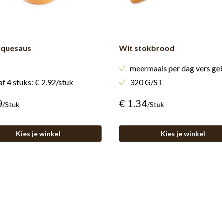
iquesaus
Wit stokbrood
meermaals per dag vers g
f 4 stuks: € 2.92/stuk
320 G/ST
9
€ 1.34
/stuk
/stuk
Kies je winkel
Kies je winkel