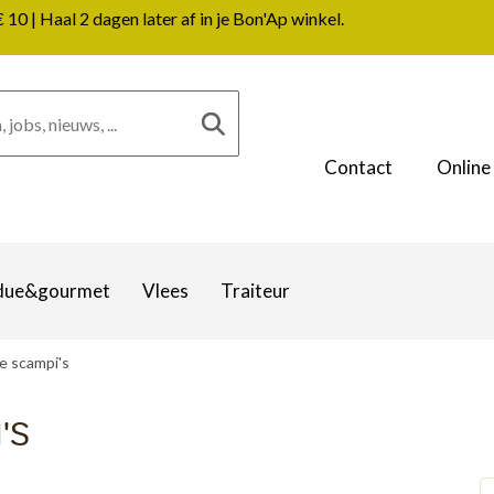
0 | Haal 2 dagen later af in je Bon'Ap winkel.
Contact
Online
due&gourmet
Vlees
Traiteur
 scampi's
'S