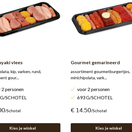
yaki vlees
Gourmet gemarineerd
olata, kip, varken, rund,
assortiment gourmetburgertjes,
ent gour...
minichipolata, vark...
 2 personen
voor 2 personen
 G/SCHOTEL
693 G/SCHOTEL
00
€ 14.50
/schotel
/schotel
Kies je winkel
Kies je winkel