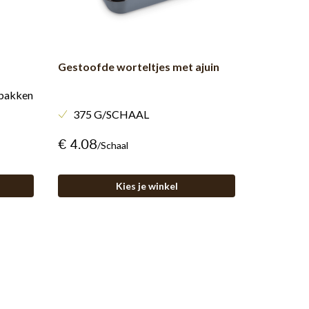
Gestoofde worteltjes met ajuin
ebakken
375 G/SCHAAL
€ 4.08
/schaal
Kies je winkel