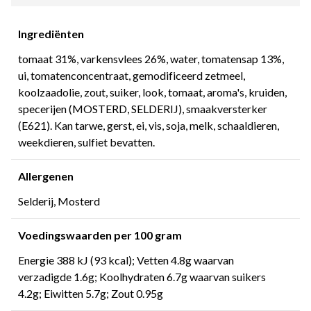
Ingrediënten
tomaat 31%, varkensvlees 26%, water, tomatensap 13%,
ui, tomatenconcentraat, gemodificeerd zetmeel,
koolzaadolie, zout, suiker, look, tomaat, aroma's, kruiden,
specerijen (MOSTERD, SELDERIJ), smaakversterker
(E621). Kan tarwe, gerst, ei, vis, soja, melk, schaaldieren,
weekdieren, sulfiet bevatten.
Allergenen
Selderij, Mosterd
Voedingswaarden per 100 gram
Energie 388 kJ (93 kcal); Vetten 4.8g waarvan
verzadigde 1.6g; Koolhydraten 6.7g waarvan suikers
4.2g; Eiwitten 5.7g; Zout 0.95g