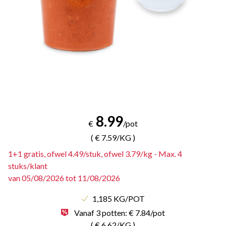
8.99
€
/pot
( € 7.59/KG )
1+1 gratis, ofwel 4.49/stuk, ofwel 3.79/kg - Max. 4
stuks/klant
van
05/08/2026
tot
11/08/2026
1,185 KG/POT
Vanaf 3 potten: € 7.84/pot
( € 6.62/KG )