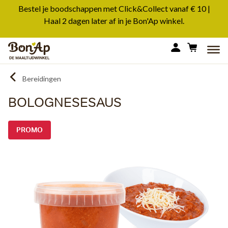
Overslaan
Bestel je boodschappen met Click&Collect vanaf € 10 |
en
Haal 2 dagen later af in je Bon'Ap winkel.
naar
de
MEN
inhoud
gaan
Bereidingen
BOLOGNESESAUS
PROMO