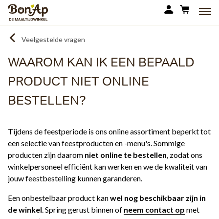
Overslaan
MEN
en
naar
Veelgestelde vragen
de
inhoud
WAAROM KAN IK EEN BEPAALD
gaan
PRODUCT NIET ONLINE
BESTELLEN?
Tijdens de feestperiode is ons online assortiment beperkt tot
een selectie van feestproducten en -menu's. Sommige
producten zijn daarom
niet online te bestellen
, zodat ons
winkelpersoneel efficiënt kan werken en we de kwaliteit van
jouw feestbestelling kunnen garanderen.
Een onbestelbaar product kan
wel nog beschikbaar zijn in
de winkel
. Spring gerust binnen of
neem contact op
met