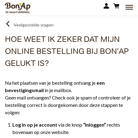
Overslaan
MEN
en
naar
Veelgestelde vragen
de
inhoud
HOE WEET IK ZEKER DAT MIJN
gaan
ONLINE BESTELLING BIJ BON’AP
GELUKT IS?
Na het plaatsen van je bestelling ontvang je
een
bevestigingsmail
in je mailbox.
Geen mail ontvangen? Check ook je spam of controleer of je
bestelling correct is doorgekomen door deze stappen te
volgen:
Log in op je account
via de knop
“Inloggen”
rechts
bovenaan op onze website.