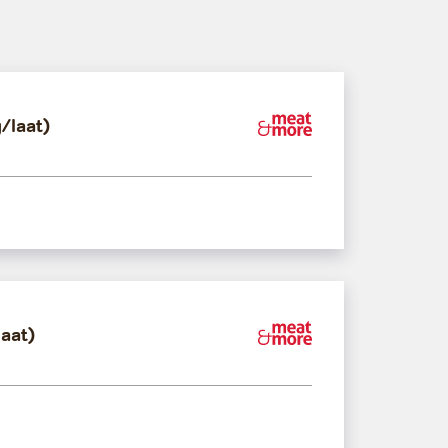
/laat)
Meat&More
laat)
Meat&More