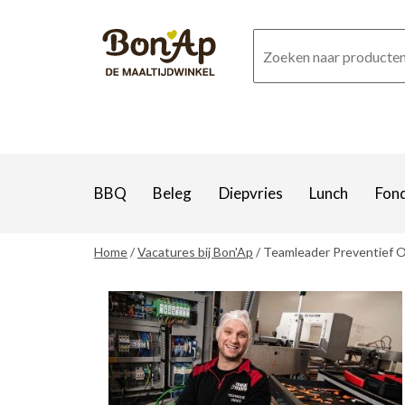
Overslaan
en
naar
de
inhoud
gaan
BBQ
Beleg
Diepvries
Lunch
Fon
Home
Vacatures bij Bon'Ap
Teamleader Preventief 