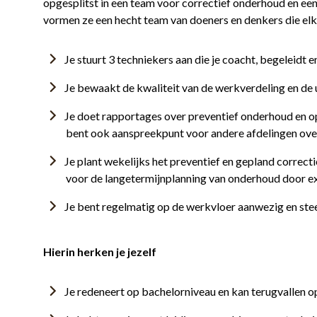
opgesplitst in een team voor correctief onderhoud en e
vormen ze een hecht team van doeners en denkers die elk
Je stuurt 3 techniekers aan die je coacht, begeleidt e
Je bewaakt de kwaliteit van de werkverdeling en de 
Je doet rapportages over preventief onderhoud en o
bent ook aanspreekpunt voor andere afdelingen ove
Je plant wekelijks het preventief en gepland correct
voor de langetermijnplanning van onderhoud door ext
Je bent regelmatig op de werkvloer aanwezig en stee
Hierin herken je jezelf
Je redeneert op bachelorniveau en kan terugvallen op