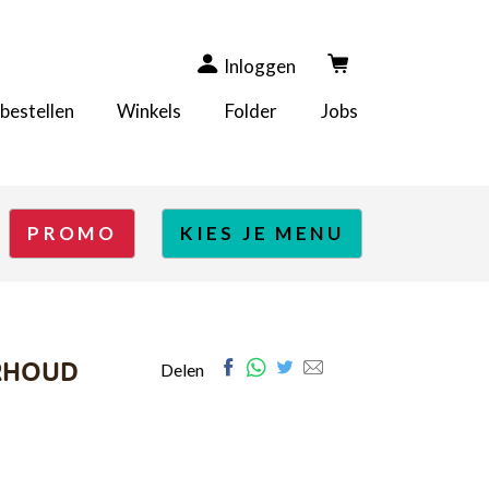
Inloggen
 bestellen
Winkels
Folder
Jobs
PROMO
KIES JE MENU
RHOUD
Facebook
Whatsapp
Twitter
E-
Delen
mail