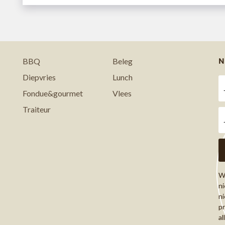
N
BBQ
Beleg
Diepvries
Lunch
Fondue&gourmet
Vlees
Traiteur
Wi
ni
ni
pr
al