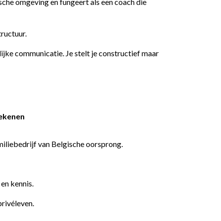
ische omgeving en fungeert als een coach die
ructuur.
jke communicatie. Je stelt je constructief maar
rekenen
miliebedrijf van Belgische oorsprong.
en kennis.
privéleven.