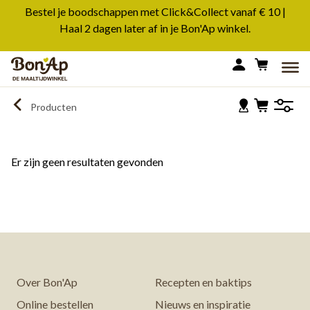
Overslaan
Bestel je boodschappen met Click&Collect vanaf € 10 |
en
Haal 2 dagen later af in je Bon'Ap winkel.
naar
de
MEN
inhoud
gaan
Producten
Er zijn geen resultaten gevonden
Over Bon'Ap
Recepten en baktips
Online bestellen
Nieuws en inspiratie