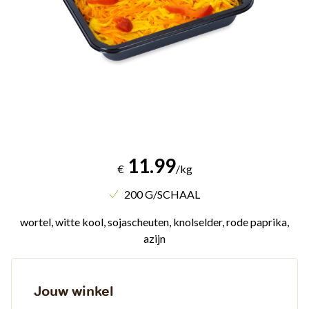
11.99
€
/kg
200 G/SCHAAL
wortel, witte kool, sojascheuten, knolselder, rode paprika,
azijn
Jouw winkel