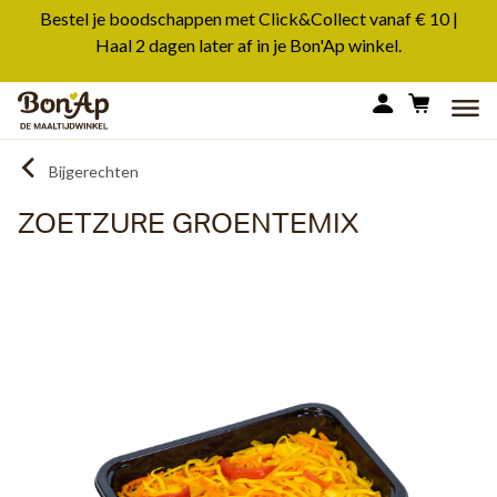
Overslaan
Bestel je boodschappen met Click&Collect vanaf € 10 |
en
Haal 2 dagen later af in je Bon'Ap winkel.
naar
de
MEN
inhoud
gaan
Bijgerechten
ZOETZURE GROENTEMIX