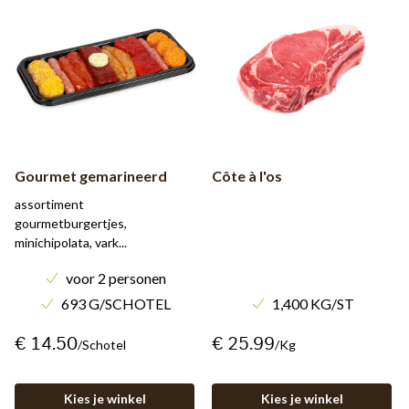
Gourmet gemarineerd
Côte à l'os
assortiment
gourmetburgertjes,
minichipolata, vark...
voor 2 personen
693 G/SCHOTEL
1,400 KG/ST
€ 14.50
€ 25.99
/schotel
/kg
Kies je winkel
Kies je winkel