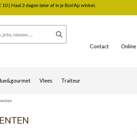
0 | Haal 2 dagen later af in je Bon'Ap winkel.
Contact
Online
due&gourmet
Vlees
Traiteur
oenten
OENTEN