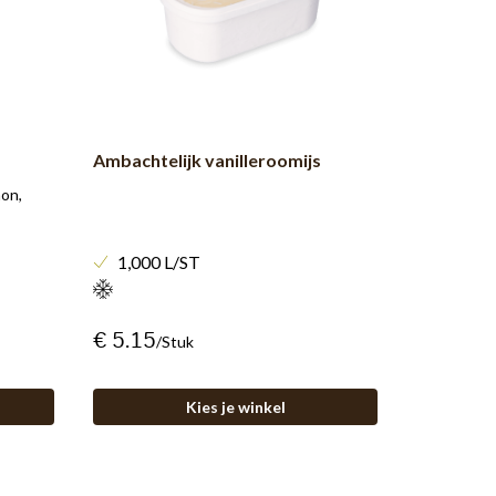
Ambachtelijk vanilleroomijs
non,
1,000 L/ST
€ 5.15
/stuk
Kies je winkel