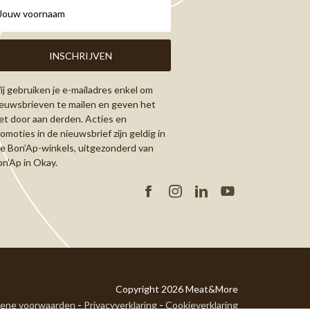
j gebruiken je e-mailadres enkel om
euwsbrieven te mailen en geven het
et door aan derden. Acties en
omoties in de nieuwsbrief zijn geldig in
le Bon’Ap-winkels, uitgezonderd van
n’Ap in Okay.
Facebook
Instagram
Linkedin
YouTube
Copyright 2026 Meat&More
ene voorwaarden
Privacyverklaring
Cookieverklaring