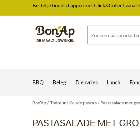
Overslaan
Bestel je boodschappen met Click&Collect vanaf € 1
en
naar
de
inhoud
gaan
BBQ
Beleg
Diepvries
Lunch
Fon
Bon'Ap
Traiteur
Koude pasta's
Pastasalade met gr
PASTASALADE MET GR