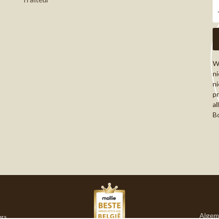
Wi
ni
ni
pr
al
Bo
Algem
ers