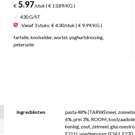
5.97
€
/stuk
( € 13.89/KG )
430 G/ST
Vanaf 3 stuks: € 4.30/stuk
( € 9.99/KG )
farfalle, knolselder, wortel, yoghurtdressing,
peterselie
Ingrediënten
pasta 48% (TARWEmeel, zonneblo
6%, prei 3%, ROOM, koolzaadolie
honing, zout, zetmeel, glucosestro
E211), voedingszuur (E262, E270, E