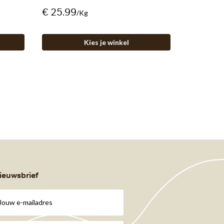
€ 25.99
/kg
Kies je winkel
ieuwsbrief