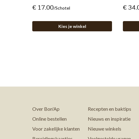
€ 17.00
€ 34.
/schotel
Kies je winkel
Over Bon'Ap
Recepten en baktips
Online bestellen
Nieuws en inspiratie
Voor zakelijke klanten
Nieuwe winkels
Bereidingskaartjes
Veelgestelde vragen