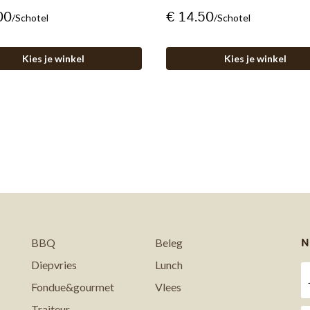
00
€ 14.50
/schotel
/schotel
Kies je winkel
Kies je winkel
N
BBQ
Beleg
Diepvries
Lunch
Fondue&gourmet
Vlees
Traiteur