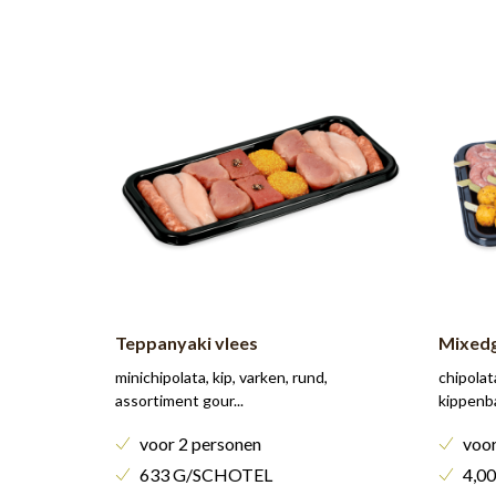
Teppanyaki vlees
Mixedg
minichipolata, kip, varken, rund,
chipola
assortiment gour...
kippenba
voor 2 personen
voor
633 G/SCHOTEL
4,0