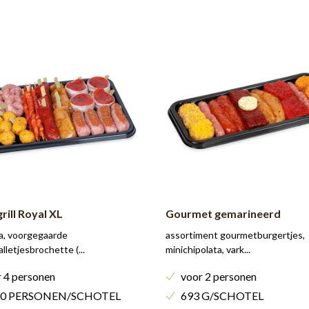
rill Royal XL
Gourmet gemarineerd
ta, voorgegaarde
assortiment gourmetburgertjes,
lletjesbrochette (...
minichipolata, vark...
 4 personen
voor 2 personen
00 PERSONEN/SCHOTEL
693 G/SCHOTEL