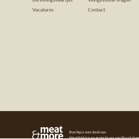
Vacatures
Contact
Meat&More
Bon'Ap is een deel van
Meat&More
en grote broer van
Buurtslag