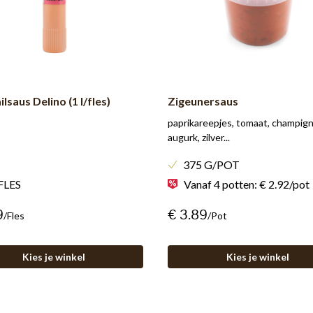
lsaus Delino (1 l/fles)
Zigeunersaus
paprikareepjes, tomaat, champig
augurk, zilver...
375 G/POT
FLES
Vanaf 4 potten: € 2.92/pot
9
€ 3.89
/fles
/pot
Kies je winkel
Kies je winkel