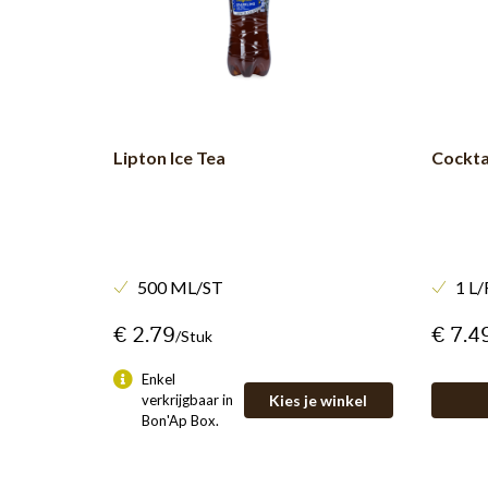
Lipton Ice Tea
Cocktai
500 ML/ST
1 L/
€ 2.79
€ 7.4
/stuk
Enkel
verkrijgbaar in
Kies je winkel
Bon'Ap Box.