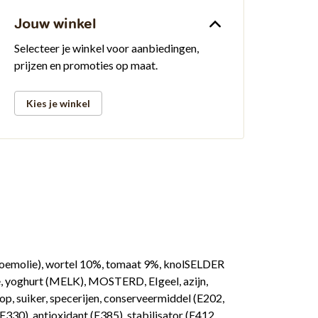
Jouw winkel
Selecteer je winkel voor aanbiedingen,
prijzen en promoties op maat.
Kies je winkel
emolie), wortel 10%, tomaat 9%, knolSELDER
, yoghurt (MELK), MOSTERD, EIgeel, azijn,
op, suiker, specerijen, conserveermiddel (E202,
330), antioxidant (E385), stabilisator (E412,