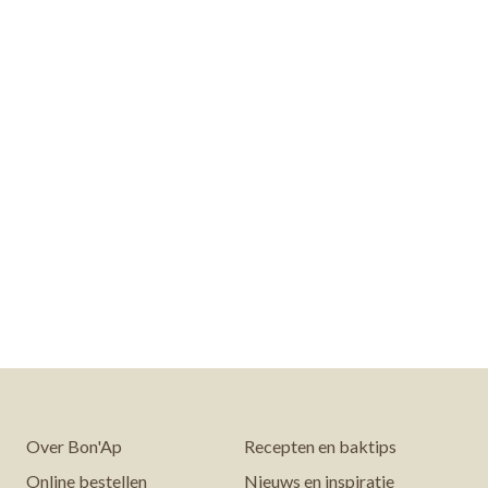
Over Bon'Ap
Recepten en baktips
Online bestellen
Nieuws en inspiratie