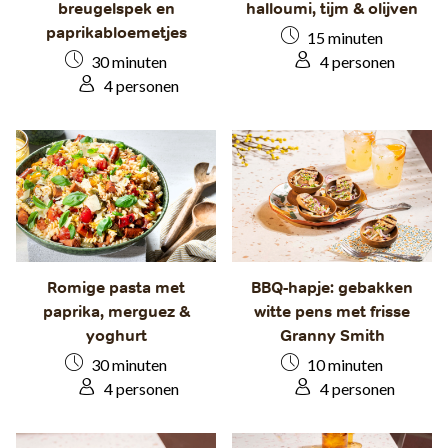
breugelspek en
halloumi, tijm & olijven
paprikabloemetjes
15 minuten
30 minuten
4 personen
4 personen
Romige pasta met
BBQ-hapje: gebakken
paprika, merguez &
witte pens met frisse
yoghurt
Granny Smith
30 minuten
10 minuten
4 personen
4 personen