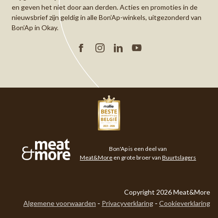
en geven het niet door aan derden. Acties en promoties in de
nieuwsbrief zijn geldig in alle Bon’Ap-winkels, uitgezonderd van
Bon’Ap in Okay.
Facebook
Instagram
Linkedin
YouTube
Meat&More
Bon'Ap is een deel van
Meat&More
en grote broer van
Buurtslagers
Copyright 2026 Meat&More
Algemene voorwaarden
Privacyverklaring
Cookieverklaring