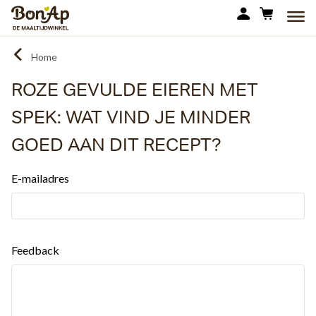
Overslaan
MEN
en
naar
Home
de
inhoud
ROZE GEVULDE EIEREN MET
gaan
SPEK: WAT VIND JE MINDER
GOED AAN DIT RECEPT?
E-mailadres
Feedback