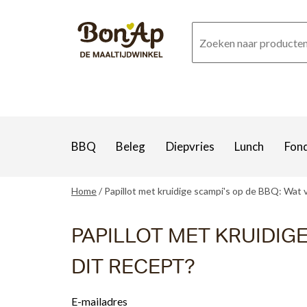
Overslaan
en
naar
de
inhoud
gaan
BBQ
Beleg
Diepvries
Lunch
Fon
Home
Papillot met kruidige scampi's op de BBQ: Wat v
PAPILLOT MET KRUIDIGE
DIT RECEPT?
E-mailadres