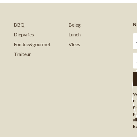
N
BBQ
Beleg
Diepvries
Lunch
Fondue&gourmet
Vlees
Traiteur
Wi
ni
ni
pr
al
Bo