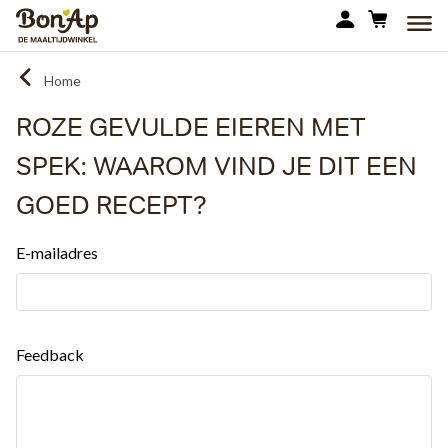
Overslaan
MEN
en
naar
Home
de
inhoud
ROZE GEVULDE EIEREN MET
gaan
SPEK: WAAROM VIND JE DIT EEN
GOED RECEPT?
E-mailadres
Feedback