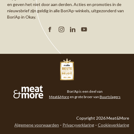
en geven het niet door aan derden. Acties en promoties in de
nieuwsbrief zijn geldig in alle Bon’Ap-winkels, uitgezonderd van
Bon’Ap in Okay.
Facebook
Instagram
Linkedin
YouTube
Meat&More
Bon'Ap is een deel van
Meat&More
en grote broer van
Buurtslagers
Copyright 2026 Meat&More
Algemene voorwaarden
Privacyverklaring
Cookieverklaring