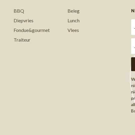
N
BBQ
Beleg
Diepvries
Lunch
Fondue&gourmet
Vlees
Traiteur
Wi
ni
ni
pr
al
Bo