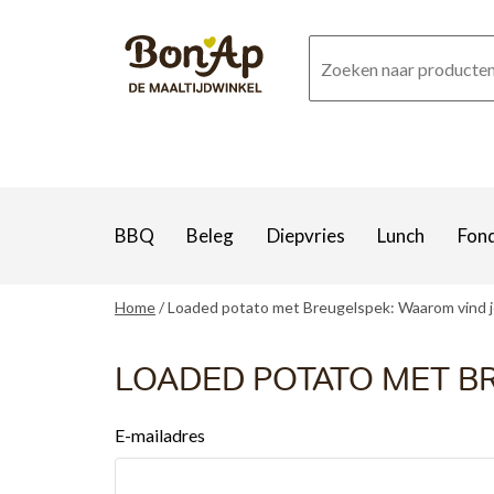
Overslaan
en
naar
de
inhoud
gaan
BBQ
Beleg
Diepvries
Lunch
Fon
Home
Loaded potato met Breugelspek: Waarom vind j
LOADED POTATO MET BR
E-mailadres