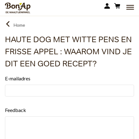
Overslaan
MEN
en
naar
Home
de
inhoud
HAUTE DOG MET WITTE PENS EN
gaan
FRISSE APPEL : WAAROM VIND JE
DIT EEN GOED RECEPT?
E-mailadres
Feedback