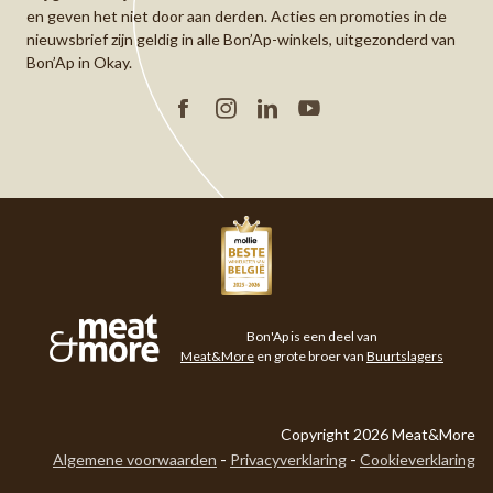
en geven het niet door aan derden. Acties en promoties in de
nieuwsbrief zijn geldig in alle Bon’Ap-winkels, uitgezonderd van
Bon’Ap in Okay.
Facebook
Instagram
Linkedin
YouTube
Meat&More
Bon'Ap is een deel van
Meat&More
en grote broer van
Buurtslagers
Copyright 2026 Meat&More
Algemene voorwaarden
Privacyverklaring
Cookieverklaring