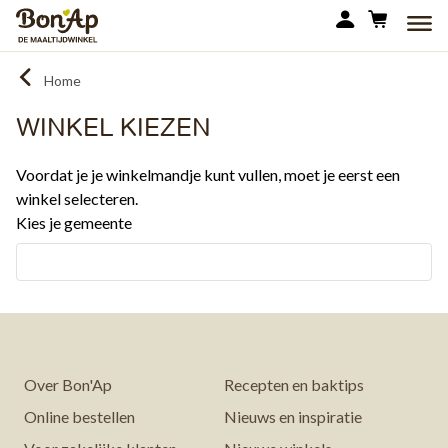
Overslaan
MEN
en
naar
Home
de
inhoud
WINKEL KIEZEN
gaan
Voordat je je winkelmandje kunt vullen, moet je eerst een
winkel selecteren.
Kies je gemeente
Over Bon'Ap
Recepten en baktips
Online bestellen
Nieuws en inspiratie