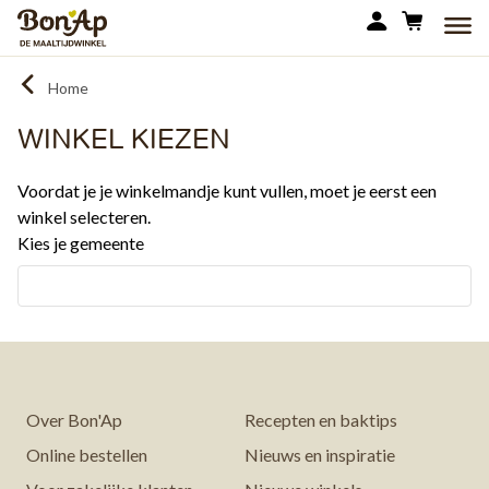
Overslaan
MEN
en
naar
Home
de
inhoud
WINKEL KIEZEN
gaan
Voordat je je winkelmandje kunt vullen, moet je eerst een
winkel selecteren.
Kies je gemeente
Over Bon'Ap
Recepten en baktips
Online bestellen
Nieuws en inspiratie