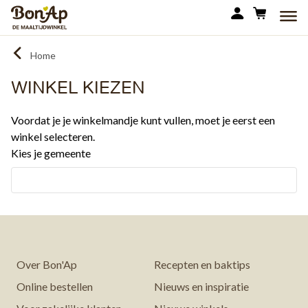
Overslaan
MEN
en
naar
Home
de
inhoud
WINKEL KIEZEN
gaan
Voordat je je winkelmandje kunt vullen, moet je eerst een
winkel selecteren.
Kies je gemeente
Over Bon'Ap
Recepten en baktips
Online bestellen
Nieuws en inspiratie